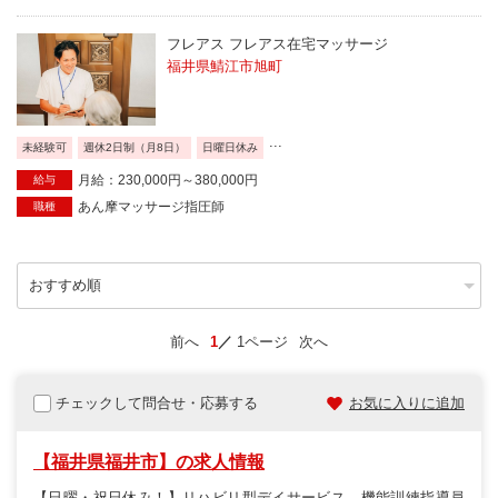
フレアス フレアス在宅マッサージ
福井県鯖江市旭町
...
未経験可
週休2日制（月8日）
日曜日休み
月給：230,000円～380,000円
給与
あん摩マッサージ指圧師
職種
前へ
1
1ページ
次へ
チェックして問合せ・応募する
お気に入りに追加
【福井県福井市】の求人情報
【日曜・祝日休み！】リハビリ型デイサービス、機能訓練指導員