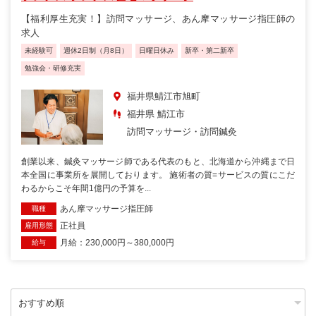
【福利厚生充実！】訪問マッサージ、あん摩マッサージ指圧師の
求人
未経験可
週休2日制（月8日）
日曜日休み
新卒・第二新卒
勉強会・研修充実
福井県鯖江市旭町
福井県 鯖江市
訪問マッサージ・訪問鍼灸
創業以来、鍼灸マッサージ師である代表のもと、北海道から沖縄まで日
本全国に事業所を展開しております。 施術者の質=サービスの質にこだ
わるからこそ年間1億円の予算を...
あん摩マッサージ指圧師
職種
正社員
雇用形態
月給：230,000円～380,000円
給与