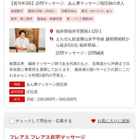
【賞与年2回】訪問マッサージ、あん摩マッサージ指圧師の求人
未経験可
週休2日制（月8日）
日曜日休み
賞与（ボーナス）あり
新卒・第二新卒
勉強会・研修充実
車・バイク通勤OK
福井県福井市開発1-120-1
えちぜん鉄道勝山永平寺線 越前開発駅か
ら徒歩5分位 福井県福...
訪問マッサージ・訪問鍼灸
創業以来、鍼灸マッサージ師である代表のもと、北海道から沖縄まで日
本全国に事業所を展開しております。 施術者の質=サービスの質にこだ
わるからこそ年間1億円の予算を...
あん摩マッサージ指圧師
職種
正社員
雇用形態
月給：230,000円～300,000円
給与
チェックして問合せ・応募する
お気に入りに追加
フレアス フレアス在宅マッサージ