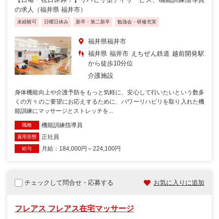
の求人（福井県 福井市）
未経験可
日曜日休み
新卒・第二新卒
勉強会・研修充実
福井県福井市
福井県 福井市 えちぜん鉄道 越前開発駅
から徒歩10分位
介護施設
身体機能向上や介護予防をもっと気軽に、安心して行いたいという数多
くの方々のご要望にお応えするために、パワーリハビリを取り入れた機
能訓練にマッサージとストレッチを...
機能訓練指導員
職種
正社員
雇用形態
月給：184,000円～224,100円
給与
チェックして問合せ・応募する
お気に入りに追加
フレアス フレアス在宅マッサージ