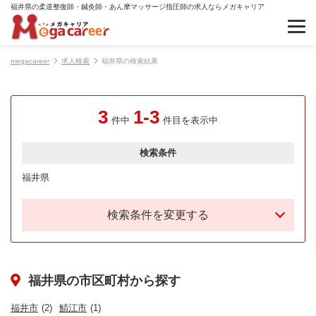
福井県の柔道整復師・鍼灸師・あん摩マッサージ指圧師の求人ならメガキャリア
megacareer
求人検索
福井県の検索結果
3
1-3
件中
件目を表示中
検索条件
福井県
検索条件を変更する
福井県の市区町村から探す
福井市
(2)
鯖江市
(1)