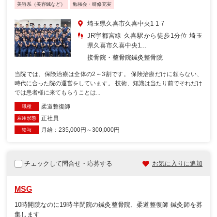
美容系（美容鍼など）
勉強会・研修充実
埼玉県久喜市久喜中央1-1-7
JR宇都宮線 久喜駅から徒歩1分位 埼玉
県久喜市久喜中央1...
接骨院・整骨院
鍼灸整骨院
当院では、保険治療は全体の2～3割です。 保険治療だけに頼らない、
時代に合った院の運営をしています。 技術、知識は当たり前でそれだけ
では患者様に来てもらうことは...
柔道整復師
職種
正社員
雇用形態
月給：235,000円～300,000円
給与
チェックして問合せ・応募する
お気に入りに追加
MSG
10時開院なのに19時半閉院の鍼灸整骨院、柔道整復師 鍼灸師を募
集します