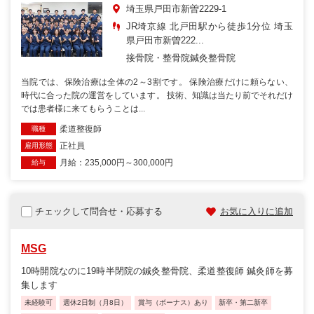
埼玉県戸田市新曽2229-1
JR埼京線 北戸田駅から徒歩1分位 埼玉
県戸田市新曽222...
接骨院・整骨院
鍼灸整骨院
当院では、保険治療は全体の2～3割です。 保険治療だけに頼らない、
時代に合った院の運営をしています。 技術、知識は当たり前でそれだけ
では患者様に来てもらうことは...
柔道整復師
職種
正社員
雇用形態
月給：235,000円～300,000円
給与
チェックして問合せ・応募する
お気に入りに追加
MSG
10時開院なのに19時半閉院の鍼灸整骨院、柔道整復師 鍼灸師を募
集します
未経験可
週休2日制（月8日）
賞与（ボーナス）あり
新卒・第二新卒