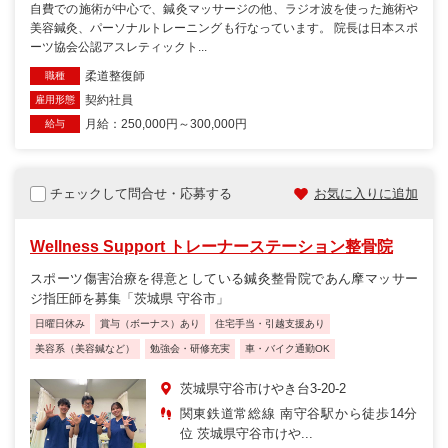
自費での施術が中心で、鍼灸マッサージの他、ラジオ波を使った施術や
美容鍼灸、パーソナルトレーニングも行なっています。 院長は日本スポ
ーツ協会公認アスレティックト...
柔道整復師
職種
契約社員
雇用形態
月給：250,000円～300,000円
給与
チェックして問合せ・応募する
お気に入りに追加
Wellness Support トレーナーステーション整骨院
スポーツ傷害治療を得意としている鍼灸整骨院であん摩マッサー
ジ指圧師を募集「茨城県 守谷市」
日曜日休み
賞与（ボーナス）あり
住宅手当・引越支援あり
美容系（美容鍼など）
勉強会・研修充実
車・バイク通勤OK
茨城県守谷市けやき台3-20-2
関東鉄道常総線 南守谷駅から徒歩14分
位 茨城県守谷市けや...