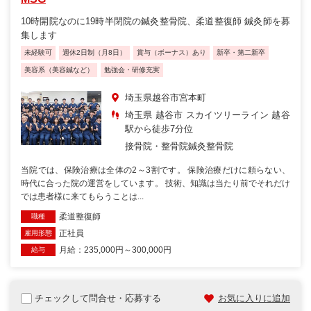
10時開院なのに19時半閉院の鍼灸整骨院、柔道整復師 鍼灸師を募
集します
未経験可
週休2日制（月8日）
賞与（ボーナス）あり
新卒・第二新卒
美容系（美容鍼など）
勉強会・研修充実
埼玉県越谷市宮本町
埼玉県 越谷市 スカイツリーライン 越谷
駅から徒歩7分位
接骨院・整骨院
鍼灸整骨院
当院では、保険治療は全体の2～3割です。 保険治療だけに頼らない、
時代に合った院の運営をしています。 技術、知識は当たり前でそれだけ
では患者様に来てもらうことは...
柔道整復師
職種
正社員
雇用形態
月給：235,000円～300,000円
給与
チェックして問合せ・応募する
お気に入りに追加