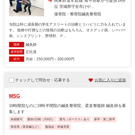
関東鉄道常総線 南守谷駅から徒歩14分
位 茨城県守谷市けや...
接骨院・整骨院
鍼灸整骨院
当院は特に成長期の学生アスリートの治療とリハビリに力を入れていま
す。 捻挫や打撲などの怪我の治療はもちろん、オスグッド病、シーバー
病、シンスプリント、野球肘、テ...
鍼灸師
職種
正社員
雇用形態
月給：250,000円～300,000円
給与
チェックして問合せ・応募する
お気に入りに追加
MSG
10時開院なのに19時半閉院の鍼灸整骨院、柔道整復師 鍼灸師を募
集します
未経験可
週休2日制（月8日）
賞与（ボーナス）あり
新卒・第二新卒
美容系（美容鍼など）
勉強会・研修充実