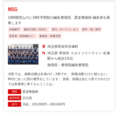
MSG
10時開院なのに19時半閉院の鍼灸整骨院、柔道整復師 鍼灸師を募
集します
未経験可
週休2日制（月8日）
賞与（ボーナス）あり
新卒・第二新卒
美容系（美容鍼など）
勉強会・研修充実
埼玉県草加市谷塚町
埼玉県 草加市 スカイツリーライン 谷塚
駅から徒歩1分位
接骨院・整骨院
鍼灸整骨院
当院では、保険治療は全体の2～3割です。 保険治療だけに頼らない、
時代に合った院の運営をしています。 技術、知識は当たり前でそれだけ
では患者様に来てもらうことは...
柔道整復師
職種
正社員
雇用形態
月給：235,000円～300,000円
給与