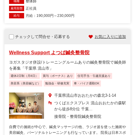
整体師
職種
正社員
雇用形態
月給：190,000円～230,000円
給与
チェックして問合せ・応募する
お気に入りに追加
Wellness Support よつば鍼灸整骨院
ヨガスタジオ併設/トレーニングルームありの鍼灸整骨院で鍼灸師
を募集「千葉県 流山市」
週休2日制（月8日）
賞与（ボーナス）あり
住宅手当・引越支援あり
美容系（美容鍼など）
勉強会・研修充実
車・バイク通勤OK
千葉県流山市おおたかの森北3-1-14
つくばエクスプレス 流山おおたかの森駅
から徒歩8分位 千葉...
接骨院・整骨院
鍼灸整骨院
自費での施術が中心で、鍼灸マッサージの他、ラジオ波を使った施術や
美容鍼灸、パーソナルトレーニングも行なっています。 院長は日本スポ