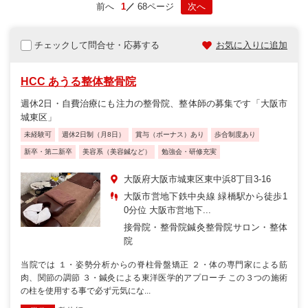
前へ
1
68ページ
次へ
チェックして問合せ・応募する
お気に入りに追加
HCC あうる整体整骨院
週休2日・自費治療にも注力の整骨院、整体師の募集です「大阪市
城東区」
未経験可
週休2日制（月8日）
賞与（ボーナス）あり
歩合制度あり
新卒・第二新卒
美容系（美容鍼など）
勉強会・研修充実
大阪府大阪市城東区東中浜8丁目3-16
大阪市営地下鉄中央線 緑橋駅から徒歩1
0分位 大阪市営地下...
接骨院・整骨院
鍼灸整骨院
サロン・整体
院
当院では １・姿勢分析からの脊柱骨盤矯正 ２・体の専門家による筋
肉、関節の調節 ３・鍼灸による東洋医学的アプローチ この３つの施術
の柱を使用する事で必ず元気にな...