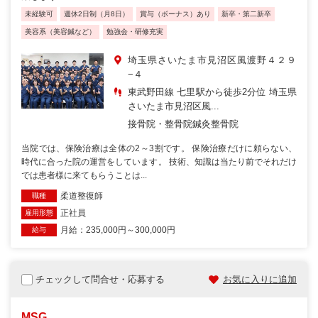
未経験可
週休2日制（月8日）
賞与（ボーナス）あり
新卒・第二新卒
美容系（美容鍼など）
勉強会・研修充実
埼玉県さいたま市見沼区風渡野４２９
−４
東武野田線 七里駅から徒歩2分位 埼玉県
さいたま市見沼区風...
接骨院・整骨院
鍼灸整骨院
当院では、保険治療は全体の2～3割です。 保険治療だけに頼らない、
時代に合った院の運営をしています。 技術、知識は当たり前でそれだけ
では患者様に来てもらうことは...
柔道整復師
職種
正社員
雇用形態
月給：235,000円～300,000円
給与
チェックして問合せ・応募する
お気に入りに追加
MSG