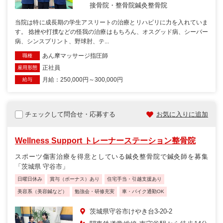
接骨院・整骨院
鍼灸整骨院
当院は特に成長期の学生アスリートの治療とリハビリに力を入れていま
す。 捻挫や打撲などの怪我の治療はもちろん、オスグッド病、シーバー
病、シンスプリント、野球肘、テ...
あん摩マッサージ指圧師
職種
正社員
雇用形態
月給：250,000円～300,000円
給与
チェックして問合せ・応募する
お気に入りに追加
Wellness Support トレーナーステーション整骨院
スポーツ傷害治療を得意としている鍼灸整骨院で鍼灸師を募集
「茨城県 守谷市」
日曜日休み
賞与（ボーナス）あり
住宅手当・引越支援あり
美容系（美容鍼など）
勉強会・研修充実
車・バイク通勤OK
茨城県守谷市けやき台3-20-2