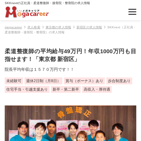
SKKnextの正社員・柔道整復師・接骨院・整骨院の求人情報
megacareer
求人検索
東京都の求人情報
新宿区の求人情報
SKKnext（正社員・
柔道整復師・接骨院・整骨院）の求人情報
柔道整復師の平均給与49万円！年収1000万円も目
指せます！「東京都 新宿区」
院長平均年収は１５７０万円です！！
未経験可
週休2日制（月8日）
賞与（ボーナス）あり
歩合制度あり
住宅手当・引越支援あり
新卒・第二新卒
高収入・厚待遇