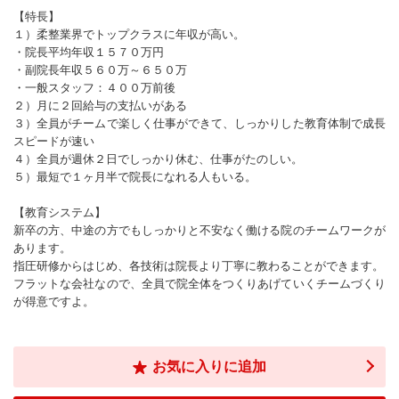
【特長】
１）柔整業界でトップクラスに年収が高い。
・院長平均年収１５７０万円
・副院長年収５６０万～６５０万
・一般スタッフ：４００万前後
２）月に２回給与の支払いがある
３）全員がチームで楽しく仕事ができて、しっかりした教育体制で成長
スピードが速い
４）全員が週休２日でしっかり休む、仕事がたのしい。
５）最短で１ヶ月半で院長になれる人もいる。
【教育システム】
新卒の方、中途の方でもしっかりと不安なく働ける院のチームワークが
あります。
指圧研修からはじめ、各技術は院長より丁寧に教わることができます。
フラットな会社なので、全員で院全体をつくりあげていくチームづくり
が得意ですよ。
お気に入りに追加