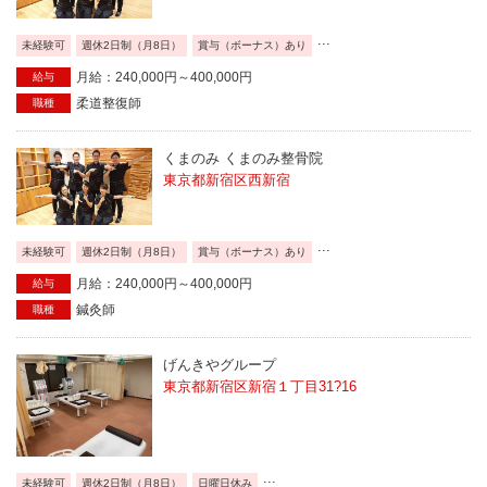
...
未経験可
週休2日制（月8日）
賞与（ボーナス）あり
月給：240,000円～400,000円
給与
柔道整復師
職種
くまのみ くまのみ整骨院
東京都新宿区西新宿
...
未経験可
週休2日制（月8日）
賞与（ボーナス）あり
月給：240,000円～400,000円
給与
鍼灸師
職種
げんきやグループ
東京都新宿区新宿１丁目31?16
...
未経験可
週休2日制（月8日）
日曜日休み