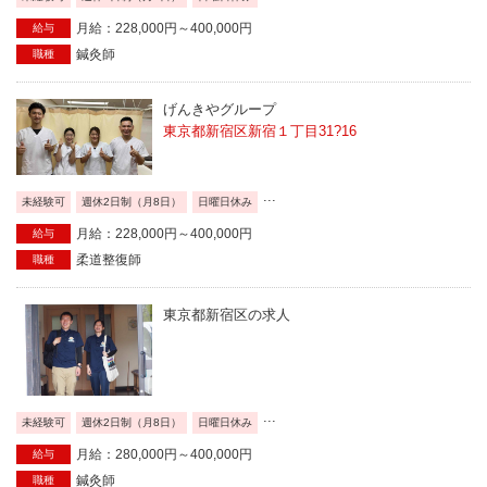
月給：228,000円～400,000円
給与
鍼灸師
職種
げんきやグループ
東京都新宿区新宿１丁目31?16
...
未経験可
週休2日制（月8日）
日曜日休み
月給：228,000円～400,000円
給与
柔道整復師
職種
東京都新宿区の求人
...
未経験可
週休2日制（月8日）
日曜日休み
月給：280,000円～400,000円
給与
鍼灸師
職種