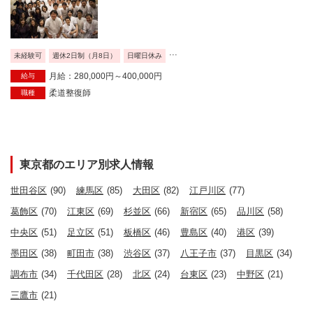
...
未経験可
週休2日制（月8日）
日曜日休み
月給：280,000円～400,000円
給与
柔道整復師
職種
東京都のエリア別求人情報
世田谷区
(90)
練馬区
(85)
大田区
(82)
江戸川区
(77)
葛飾区
(70)
江東区
(69)
杉並区
(66)
新宿区
(65)
品川区
(58)
中央区
(51)
足立区
(51)
板橋区
(46)
豊島区
(40)
港区
(39)
墨田区
(38)
町田市
(38)
渋谷区
(37)
八王子市
(37)
目黒区
(34)
調布市
(34)
千代田区
(28)
北区
(24)
台東区
(23)
中野区
(21)
三鷹市
(21)