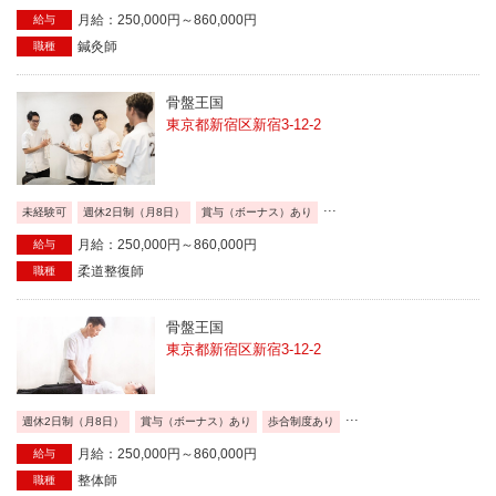
月給：250,000円～860,000円
給与
鍼灸師
職種
骨盤王国
東京都新宿区新宿3-12-2
...
未経験可
週休2日制（月8日）
賞与（ボーナス）あり
月給：250,000円～860,000円
給与
柔道整復師
職種
骨盤王国
東京都新宿区新宿3-12-2
...
週休2日制（月8日）
賞与（ボーナス）あり
歩合制度あり
月給：250,000円～860,000円
給与
整体師
職種