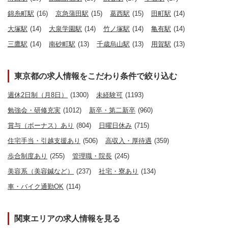
錦糸町駅
(16)
京急蒲田駅
(15)
葛西駅
(15)
田町駅
(14)
大塚駅
(14)
大泉学園駅
(14)
竹ノ塚駅
(14)
亀有駅
(14)
三鷹駅
(14)
南砂町駅
(13)
千歳烏山駅
(13)
用賀駅
(13)
東京都の求人情報をこだわり条件で絞り込む
週休2日制（月8日）
(1300)
未経験可
(1193)
勉強会・研修充実
(1012)
新卒・第二新卒
(960)
賞与（ボーナス）あり
(804)
日曜日休み
(715)
住宅手当・引越支援あり
(506)
高収入・厚待遇
(359)
歩合制度あり
(255)
管理職・院長
(245)
美容系（美容鍼など）
(237)
社宅・寮あり
(134)
車・バイク通勤OK
(114)
関東エリアの求人情報を見る