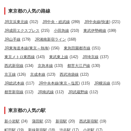
東京都の人気の路線
JR京浜東北線
(312)
JR中央・総武線
(289)
JR中央線(快速)
(221)
JR成田エクスプレス
(215)
小田急線
(210)
東武伊勢崎線
(199)
JR山手線
(179)
JR湘南新宿ライン
(168)
JR東海道本線(東京～熱海)
(156)
東急田園都市線
(151)
東京メトロ東西線
(143)
東武東上線
(142)
JR埼京線
(137)
西武新宿線
(134)
京急本線
(133)
都営大江戸線
(130)
京王線
(126)
京成本線
(123)
西武池袋線
(122)
JR総武本線
(117)
JR中央本線(東京～塩尻)
(115)
JR横浜線
(115)
都営新宿線
(112)
JR南武線
(112)
JR武蔵野線
(112)
東京都の人気の駅
新小岩駅
(24)
蒲田駅
(22)
新宿駅
(20)
西武新宿駅
(19)
町田駅
(19)
新線新宿駅
(18)
渋谷駅
(17)
小岩駅
(17)