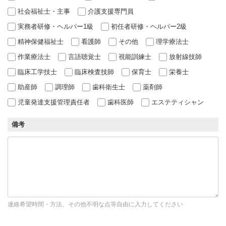
社会福祉士・主事
介護支援専門員
実務者研修・ヘルパー1級
初任者研修・ヘルパー2級
精神保健福祉士
看護師
その他
理学療法士
作業療法士
言語聴覚士
視能訓練士
放射線技師
臨床工学技士
臨床検査技師
保育士
栄養士
助産師
調理師
歯科衛生士
薬剤師
児童発達支援管理責任者
歯科医師
エステティシャン
備考
連絡希望時間・方法、その他不明な点等自由に入力してください