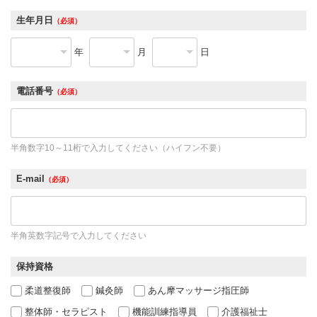
生年月日
（必須）
年
月
日
電話番号
（必須）
半角数字10～11桁で入力してください（ハイフン不要）
E-mail
（必須）
半角英数字記号で入力してください
保持資格
柔道整復師
鍼灸師
あん摩マッサージ指圧師
整体師・セラピスト
機能訓練指導員
介護福祉士