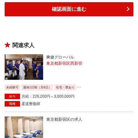
関連求人
爽健グローバル
東京都新宿区西新宿
...
未経験可
週休2日制（月8日）
社宅・寮あり
月給：226,200円～3,000,000円
給与
柔道整復師
職種
東京都新宿区の求人