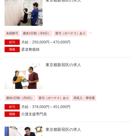
東京都新宿区の求人
...
未経験可
週休2日制（月8日）
賞与（ボーナス）あり
月給：250,000円～470,000円
給与
柔道整復師
職種
東京都新宿区の求人
週休2日制（月8日）
賞与（ボーナス）あり
高収入・厚待遇
月給：378,000円～451,000円
給与
介護支援専門員
職種
東京都新宿区の求人