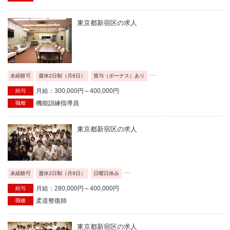
東京都新宿区の求人
...
未経験可
週休2日制（月8日）
賞与（ボーナス）あり
月給：300,000円～400,000円
給与
機能訓練指導員
職種
東京都新宿区の求人
...
未経験可
週休2日制（月8日）
日曜日休み
月給：280,000円～400,000円
給与
柔道整復師
職種
東京都新宿区の求人